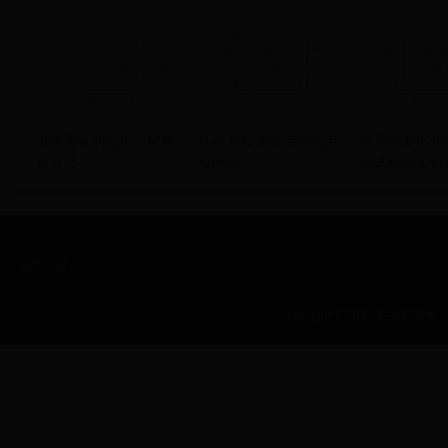
时辰好？
毋庸置喙的意思、解释
钓鱼岛及其附属岛屿主
高通骁龙820
和含义
权问题
测试结果告诉
这样
友情链接：
Copyright © 2022 世界杯金靴_足球