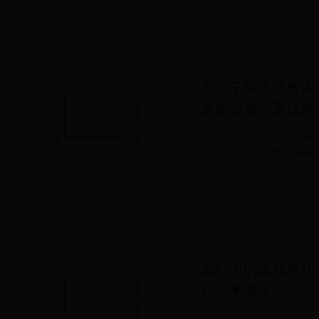
2026-08-07 11:31:06
1896
平安车险违章查询
速查违章、享优惠
**** 微信号：kui9102
到违章。但你知道及时查询和处
2026-08-07 03:08:38
5168
五行中的金代表什
什么来表示
世间万物起初是由阴阳来区别