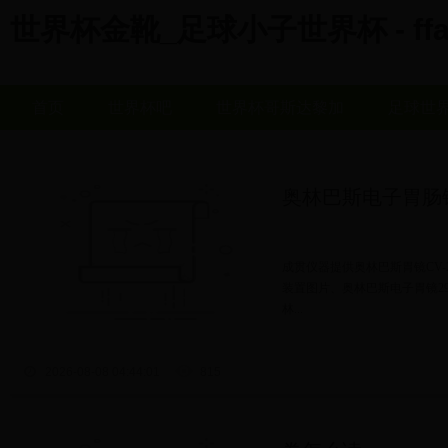
世界杯金靴_足球小子世界杯 - ffaj
首页
世界杯吧
世界杯哥斯达黎加
足球世
奥林巴斯电子胃肠镜系
成贯仪器提供奥林巴斯胃镜CV-
装置图片、奥林巴斯电子胃镜29
林...
2026-08-08 04:44:01
815