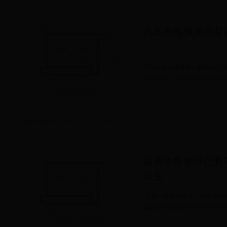
汽车电瓶保质期是
汽车电瓶的保修期一般为1到2年
修期为1年，即从购车之日起的1
2026-08-07 17:36:35
6169
过去十年全球已有
出生
·近日一项研究显示，20名接
植成功的女性至少生下一个孩子，