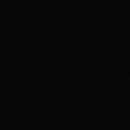
巻怎么读
【唐韻】居倦切【集韻】【韻會
文】厀曲也。 又書卷。【揚子·
2026-08-08 00:15:28
5796
浙K是哪里的车牌
1 浙K是哪里的车牌号,车牌浙
哪里的车牌浙江省的车牌简称有浙 A
2026-08-07 22:03:01
8316