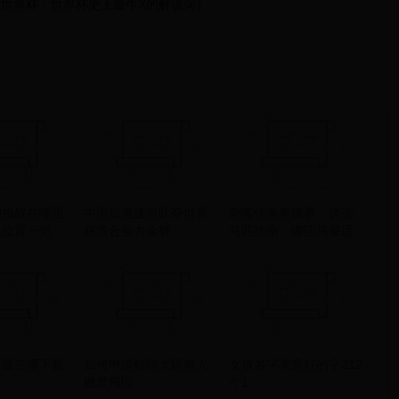
尔世界杯：世界杯史上最牛X的解说词）
的挑战在哪里
中国短道速滑队夺世界
刺客信条奥德赛：优选
战位置一览
杯混合接力金牌
马匹指南，哪匹马最适
合你的冒险旅程？
正版在哪下载
如何申請解除大疆無人
女孩名字寓意好的字212
機禁飛區
个1