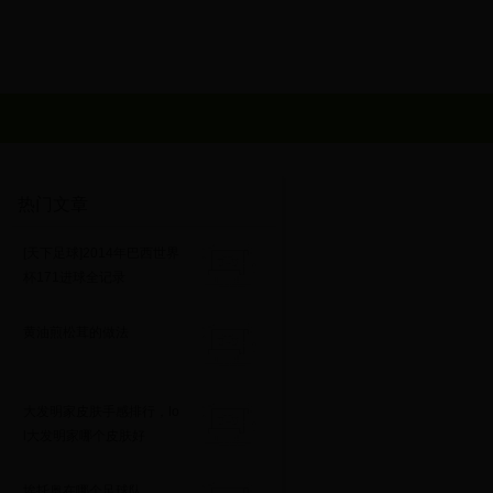
热门文章
[天下足球]2014年巴西世界
杯171进球全记录
黄油煎松茸的做法
大发明家皮肤手感排行，lo
l大发明家哪个皮肤好
埃托奥在哪个足球队