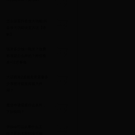
怎么设置抖音放大功能 抖
音放大功能设置方法【详
解】
镶牙多少钱一颗牙？收费
标准是怎么样的？附价格
表+注意事项
大话西游2孟极究竟需要多
少亲密才能发挥最大作
用？
魔借申请需要什么条件，
下款快吗？
学java可以从事什么工
作？开启无限职业可能