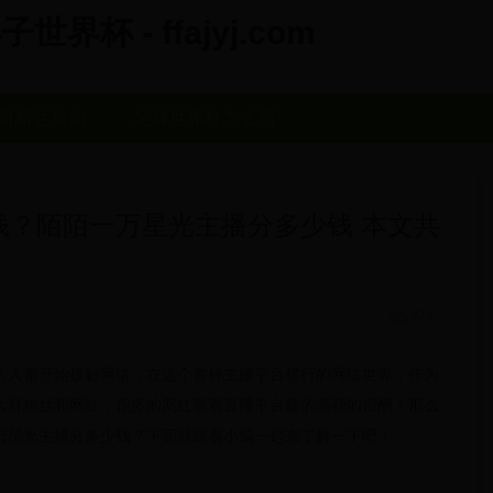
杯 - ffajyj.com
哥斯达黎加
足球世界杯怎么画
钱？陌陌一万星光主播分多少钱 本文共
924
人人都开始接触网络，在这个各种主播平台横行的网络世界，作为
大群粉丝和网红，很多的网红靠着直播平台赚的高额的报酬！那么
万星光主播分多少钱？下面就跟着小编一起来了解一下吧！