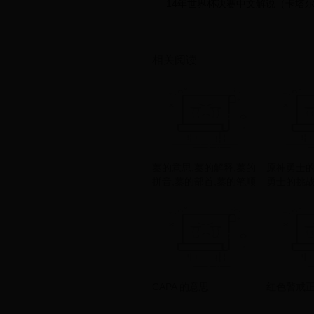
14年世界杯决赛中文解说（卡塔
相关阅读
蓁的意思,蓁的解释,蓁的
原神勇士
拼音,蓁的部首,蓁的笔顺
勇士的挑
（上）
CAPA 的意思
红色警戒