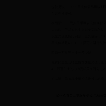
也就是说，10000星光值最终可以到
以此类推即可。
在陌陌中，1元人民币可以充值10陌
人民币。但是如果主播想要提现的话，
以星光值兑换比例是：星光值除以10
星光值就是400:1，主播可以进行兑
陌陌一万星光主播分多少钱
免费的星星会给主播增加星光值，但
4。陌陌主播的礼物提成只有百分之2
所以说，陌陌直播星光值是可以兑换现
如何查看自己电脑多少位 电脑位