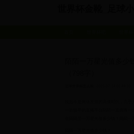
世界杯金靴_足球小子世界
首页
世界杯吧
世界杯
陌陌一万星光值多少
（798字）
足球世界杯怎么画
| 2025-07-14 01:44:20
现如今是网络发展的高速时代，几乎
一款较早的直播平台陌陌一直拥有一
在陌陌里一万星光值多少钱？陌陌一
陌陌一万星光值多少钱？