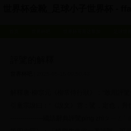
世界杯金靴_足球小子世界杯 - ffaj
首页
世界杯吧
世界杯哥斯达黎加
足球世
評騭的解釋
世界杯吧
| 2025-05-15 09:50:43
解釋唐·柳宗元《柳常侍行狀》：“敢用評騭
引童宗說曰：“《說文》雲：騭，定也，升也
----------------國語辭典評騭píng zhì