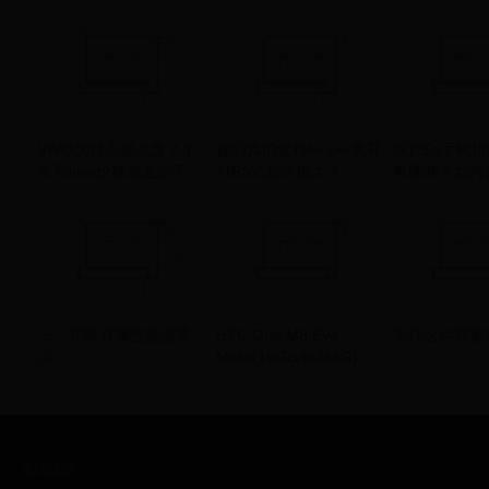
VIVO为什么那么贵？小
你们真的觉得looper离开
国产5g手机
米和vivo价格相差近千，
对RNG影响很大？
有哪些？如何
原因只有广告费吗？
自己的5g手机
一、邛崃有哪些旅游景
HTC One M8 Eye
为什么你背着
点
M8Et(16GB/移动4G)
友情链接：