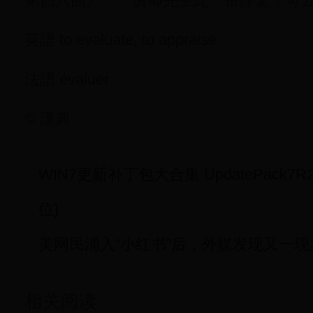
第四六回》：「慎卿先生此一番評騭，可
英語 to evaluate, to appraise
法語 évaluer
© 漢典
WIN7更新补丁包大合集 UpdatePack7R2 20
位)
美网民涌入“小红书”后，外媒发现又一现
相关阅读