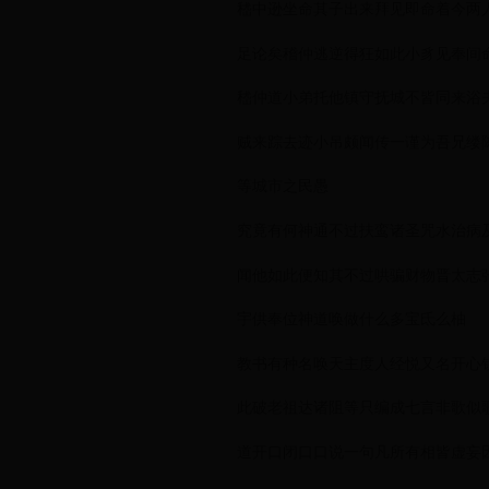
嵇中逊坐命其子出来拜见即命着今两
足论矣稽仲逃逆得狂如此小豸见奉间
嵇仲道小弟托他镇守抚城不皆同来浴
贼来踪去迹小吊颇闻传一谨为吾兄缕
等城市之民愚
究竟有何神通不过扶鸾诸圣咒水治病
闻他如此便知其不过哄骗财物晋太志张
宇供奉位神道唤做什么多宝氐么柚
教书有种名唤天主度人经悦又名开心
此破老祖达诸阻等只编成七言非歌似
道开口闭口口说一句凡所有相皆虚妄