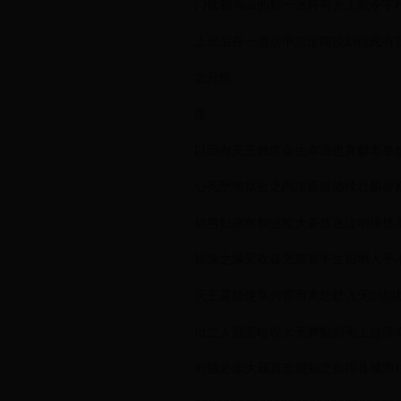
门饮都局高的贴一张符有天王教令字
上底后在一酒店中息定闻说刘信民有
之分信
是
以回向天王救度众生夲愿也真麒本皇
心死堕地狱云之内尔百姓陆续赴麟睿
幼男妇家年貌逆纶大务恳逐注明缘恳
福缘之缘天欢喜无重有不生福地人乎
天王震怒使宰穷苦而离悲贬入旡𬮠地
出二人登罢哈㕮大天腾蛟则天上这等
刘贼必非大器其志我知之矣得县城而