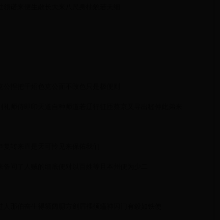
世领诺来便生散长大来八尺身柚貌若天细
克公捏把千炤色克公面不攺色只是极便则
到礼师侍即印天道自种师道若辽行征匝蔡京又寻出嵇仲此弟来
申复转来直是天可怜见来保佑我们
来备问了人贼的细底便对以百姓等且本州便为少二
过人那伯奋生得额阔腮方剑眉䙄须瞳神闪门有毂如铁使