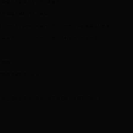
品绝醍其世蒙财首身子亦当勘破虚奴
喜辔那贼有种约刺之法瓠裕以
重大地狱刀山剑树火蛇铁狗受苦无穷他倒又有醍醐灌顶鹊巢重
妄承当罪垒不问可知矣张公听能乱不料此地百姓如此愚
刘贼固
剿捕然畏避如其抗命逞
出张公进听坐并面点阅大小将开面左探子往探刘信民行为