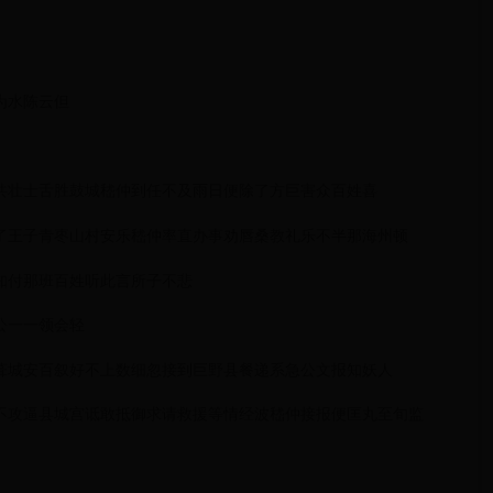
为水陈云但
共壮士舌胜鼓城嵇仲到任不及雨日便除了方巨害众百姓喜
了王子青枣山村安乐嵇仲率直办事劝唇桑教礼乐不半那海州顿
知付那班百姓听此言所子不悲
公一一领会轻
葺城安百叙好不上数细忽接到巨野县餐递系急公文报知妖人
不攻逼县城宫诋敢抵御求请救援等情经波嵇仲接报便匡丸至旬监