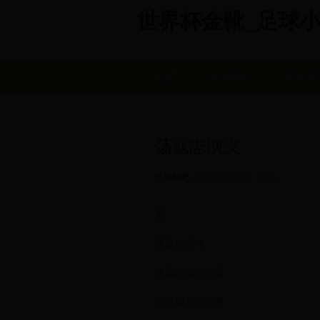
世界杯金靴_足球小子世界
首页
世界杯吧
世界杯
荡寇志演义
世界杯吧
| 2025-05-04 01:49:11
五
荡寇志全传
荡寇志演义卷五
后统领云尚上将