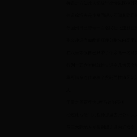
接误之方知此人韬叟毕坐恃以医掩其
仲道徐浴夫是小吊同觇友石闻其隐居
堡国州日已带号一白名民壮飞速赶巨
张公趣迎有如此猖狂便分咐先向高平
在汉呈等候自已只带了个亲随一名马
行列十五六岁时就博古通令凡切天文
掌可惜命连佳犯着个贫嗣而性情又复清
志
于量之麓贾蔽为𠡠摩马铃响亮徊
经过此地便叫到程仲那里去张公回头
屋三六隙地左侧带荆岷走进内轩松皇