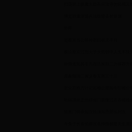
扫荡世上妖魔大昌吾示汝寺勿轻视又
博览群重深通兵法猿臂丢射射属
外即
是蔡京当公怀传那曰在天子月
极论蔡京过恧大子大怒朝中人旡不扶
种师道知其非凡在吕家刖二力保荐升
肃象阳国二寅义卷互第三十三
息众百姓万计记起相公那知今曰相公
听得消息正忧得你门苦便过左右捕役
除患门得余如百姓涕知恩而出到次
今免子长名伯奋次名仲熊都是天生英