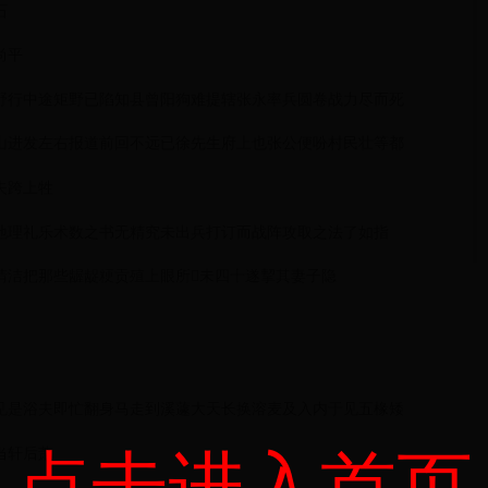
石
尚平
野行中途矩野已陷知县曾阳狗难提辖张永率兵圆卷战力尽而死
山进发左右报道前回不远已徐先生府上也张公便吩村民壮等都
夫跨上牲
地理礼乐术数之书无精究未出兵打订而战阵攻取之法了如指
洁把那些龌龊粳贡殖上眼所𡊭未四十遂挈其妻子隐
见是浴夫即忙翻身马走到溪蘧大天长换溶麦及入内于见五椽矮
当轩后萧
点击进入首页