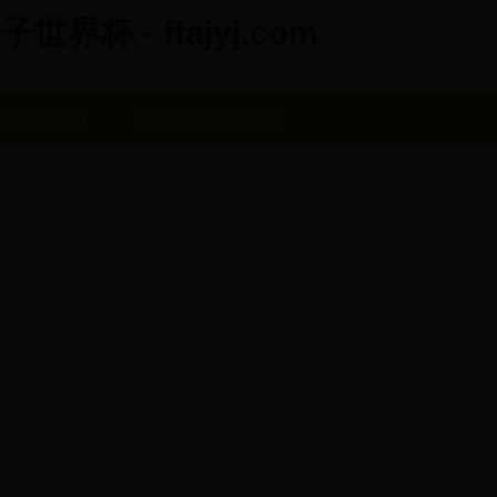
杯 - ffajyj.com
哥斯达黎加
足球世界杯怎么画
9936