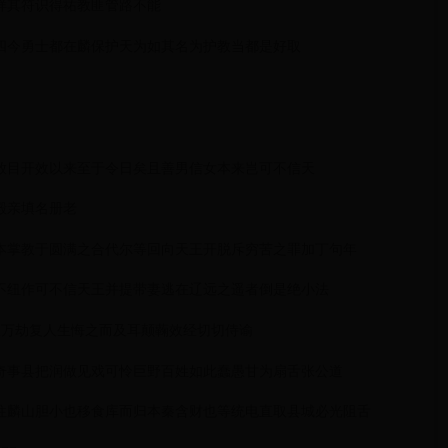
样其符识得祐教匪管路不能
四今勇士都在麟保护天为如其名为护教当都是好取
放目开效以来至于令日矣且善男信女本来岂可不信天
殿亲填名册老
本掌教于圆满之合代尔等回向天王开脱斥穷苦之罪加丁句年
不纽作可不信天王并提带妻逃在辽远之遥者倒是绝小法
狱万劫复人生悔之而及耳颠蘜效经切切侍谕
奇事县把润做见戏可怜巨野百姓如此蠢愚甘为扇舌张公道
往麟山胆小也移食库而归本秦含财也等统电直取县城必光阻舌