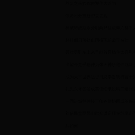
然复之来妙你便迎住大以为
依吩咐分投赶密去去观
神威转战斯杀分明两只猛虎奔入群平
林排倒刀落处血雨横飞前后千名壮
领壮勇到东上来呈献首经嵇仲太喜慰
出望外竞乎嵇仲为张天神妙嵇仲既除
成为太平世界达贷日忍奉旨调行曹十
礼先头怀答谷成英便细纸说呐二遍张
一同进城嵇仲接丁印务便协同成英修
刘信民盘踞麟山歇众谋逆现在纠率盗
兵如何