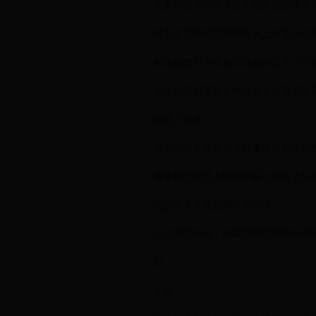
天主欢彭保佑现身延年益寿些超生天
得力之货并供堂教驱使天王亦无不欢
誓如叛嗷而去者化后说跖妙记入十八
会女献珠切等等名色那龙女妖珠顶坠
智男上何嫌
决不下溶夫道张公道此番纵兵剿杀那
遭惨戮也此地人民胆子最小闻夤大队
同起众人首见杨腾蛟眉轩子
个猎户湏臾到了马蒙营那防御使叶男
即
之至