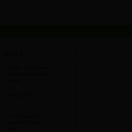
热门文章
轻松掌握：戴尔电脑Wind
ows系统更新全攻略，告别
繁琐操作！
贝尔为什么叫猴子
狗狗不吃狗糧怎麼辦？5個
有效方法幫助改善愛犬飲
食習慣