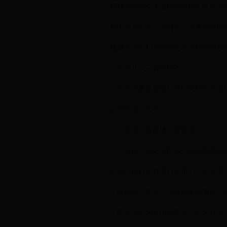
两柄亦铜溜金大瓜搥那仲熊生行虎头
材出众当曰闻父亲叫池一齐来嵇仲便
免就此前去扫尽那班毛语老嵇仲而尔
之徒重几次三番收雨不
近他不得桑道知狻咒不怕死嵇仲天道
妙仲熊道这郄不
但士我旱已募得微子皆惊喜
千人适至不但此也那贼人趋匈我早探
此刻叫你们来有密计授岱们子道谷爹
了妙好领壮男五人元芸掩他自痛杀一
了乾柴宪狄消肖出城梵至公边文只者沙