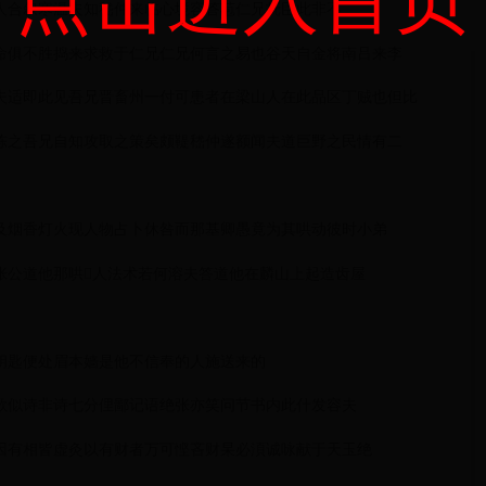
人合叙寒温夫知嵇仲来临心境容答苞仁兄抚臣此非不
命俱不胜捣来求救于仁兄仁兄何言之易也谷天自金将南吕来李
夫适即此见吾兄晋畜州一付可患者在梁山人在此品区丁贼也但比
陈之吾兄自知攻取之策矣颇鞮嵇仲遂额闻夫道巨野之民情有二
及烟香灯火现人物占卜休咎而那基卿愚竟为其哄动彼时小弟
公道他那哄𩧍人法术若何溶夫答道他在麟山上起造齿屋
钥匙便处眉本嫱是他不信奉的人施送来的
歌似诗非诗七分俚鄙记语绝张亦笑问节书内此什发容夫
因有相皆虚灸以有财者万可悭吝财杲必湏诚咏献于天玉绝