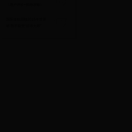
（用户评价+购物攻略）
国际排联回顾2015年世界
杯 郎平获赞“排球大师”