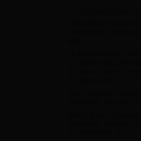
《百万英雄之国民知识结构报告》—
根据西瓜视频联合今日头条算数中心发
上海等直辖市城市，是百万英雄的主要
较高的。
5.2. 需求分析知识变现需求：过
高，导致跃跃欲试者众多，但参与者
离，降低了门槛，更接地气，使得大
是产品的真实目标用户。
娱乐需求：直播答题也是一种娱乐的
参与的娱乐活动。好友三五成群，可
赚钱需求：毫无疑问，产品最大的噱
现冷知识的情况，奖金更为诱人，如百
每一位前来挑战的英雄（用户）。