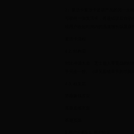
2）复活卡复活卡是该产品的另一大核
可获得一张复活卡，答题错误后自动
现用户在短时间内的迅速增长以及保
复活卡流程
4.2. 结构层
对比冲顶大会、芝士超人等竞品的结
乎完全一致。（详见后续章节的功能
4.3. 框架层
答题赢钱首页
答题直播页面
答题页面
5 用户分析5.1. 用户特征