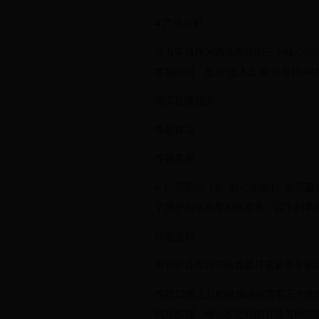
4 产品分析
百万英雄作为西瓜视频的一个核心功
答题时间，显示“进入直播”引导用户
西瓜视频首页
答题首页
答题界面
4.1. 范围层（1）核心功能1）
了用户的活跃度和留存率。以下列举
答题流程
用户从首页到开始答题只需要简单的
答对12题之后的提现流程需要三个
码等步骤，每一步之间的引导与衔接