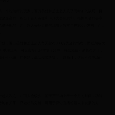
士超人
第一个吃螃蟹的玩家，百万英雄和芝士超人几乎同时加入战局，目
度是最高的，相当于百万英雄和冲顶大会的总和。根据笔者的参赛
也是匹配的，芝士超人每场直播的观看人数常年在300万左右，而百
万。
阶段，百万英雄和芝士超人每天都有300万奖金的场次，而近期各大
0万重现江湖，可见市场已经恢复了冷静，持续烧钱不是长久之计，
如个性化题，红包题，战队模式等等，可以预计，这远不是中场休
士超人次之，冲顶大会较少。鉴于产品均上线一个月的时间，功能
持均有关系，只做功能分析，可用于探讨直播答题未来发展的方