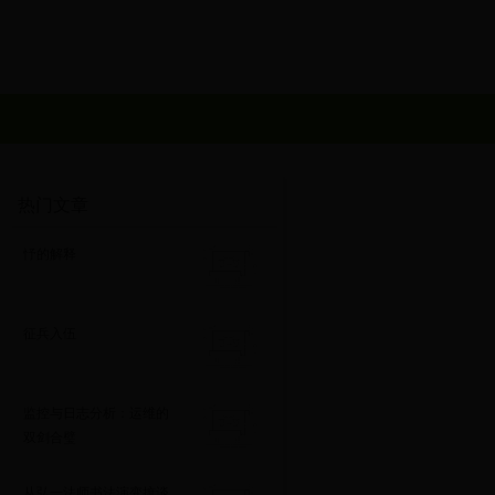
热门文章
忬的解释
征兵入伍
监控与日志分析：运维的
双剑合璧
从弘一法师书法演变摭谈