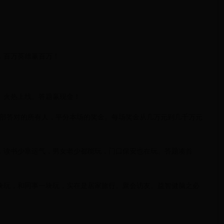
瓜，百万英雄赢百万！
」火热上线。答题赢现金！
全部答对的所有人，平分本场的奖金。每场奖金从几万元到几千万元
，读书少靠运气，男女老少都能玩，门口保安也在玩。答题凑首
块玩，和同事一块玩，实在是居家旅行、聚会访友、益智健脑之必
。