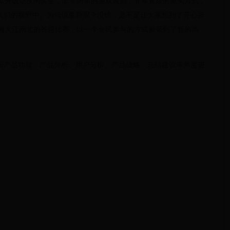
可瓜分该场次的奖金，非常简单的游戏规则，非常直接的派奖方式，
人们的视野中。为何说重新呢？没错，是不是让大家想到了开心辞
红遍大江南北的答题比赛，以一个全民参与的方式被带到了新的高
析产品功能、产品分析、用户分析、产品战略、总结建议等角度进