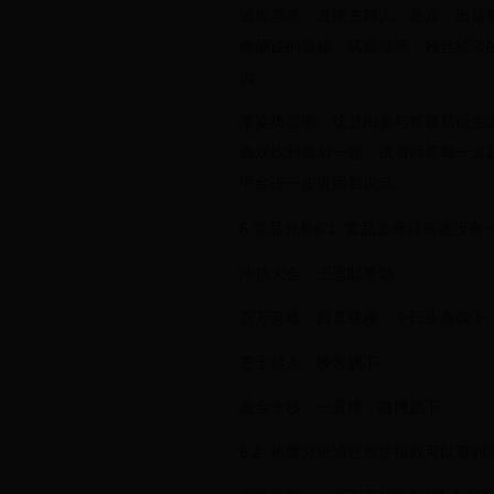
追星需求：直播主持人、嘉宾、出题
奇葩说的陈铭、马薇薇等，粉丝经济
力。
涨姿势需求：这是由参与答题后衍生
会观战到最后一题，试着回答每一道
平台进一步巩固知识点。
6 竞品分析6.1. 竞品选择目前还
冲顶大会，王思聪赞助
百万英雄，西瓜视频，今日头条旗下
芝士超人，映客旗下
黄金十秒，一直播，微博旗下
6.2. 热度分析通过百度指数可以