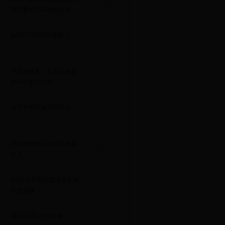
书法家艺术风格的生成
如何打开apple 诊断？
火车的速度（火车的速度
每小时多少公里）
喜宝米粉跟嘉宝的区别
你的香槟能在冰箱里放多
久？
2023年世界杯篮球赛非洲
区资格赛
花果园U区小区攻略