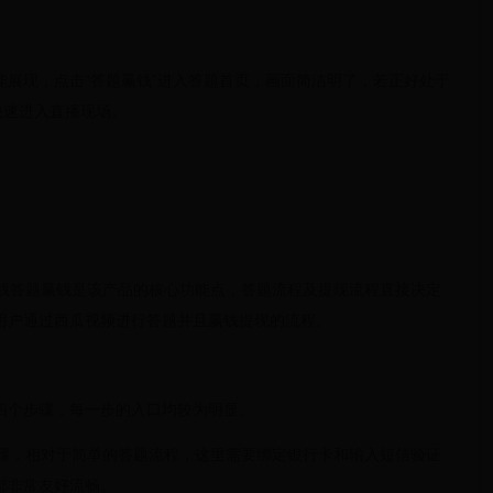
能展现，点击“答题赢钱”进入答题首页，画面简洁明了，若正好处于
快速进入直播现场。
答题赢钱答题赢钱是该产品的核心功能点，答题流程及提现流程直接决定
用户通过西瓜视频进行答题并且赢钱提现的流程。
四个步骤，每一步的入口均较为明显。
步骤，相对于简单的答题流程，这里需要绑定银行卡和输入短信验证
都非常友好流畅。