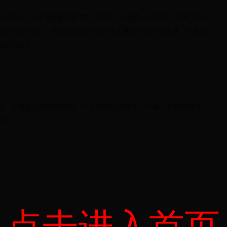
心功能点，通过最直接的“续命”条件，即邀请一个新用户后双方均
使用完成“续命”，这样能够促使用户邀请身边好友一起答题，从而实
持高活跃度。
构，发现短短两周的时间，产品同质化已经十分严重，功能模块几
对比）
点击进入首页