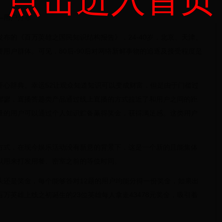
—用户分布
布的《百万英雄之国民知识结构报告》，24-40岁，北京、天津、
用户群体。可见，80后-90后对网络新鲜事物的追逐及接受程度是
去的开心辞典、幸运52让观众知道知识可以变成财富，但是由于门槛过
寥寥，直播答题类产品通过线上直播的方式拉近了和用户之间的距
量的用户可以通过个人知识贮备赢得奖金，获得满足感。这类用户
方式，在现今娱乐活动没有新意的背景下，这是一个新的且能集体
以用来打发用餐、密室之前的等位时间。
头还是奖金，每个能够答对12题的用户均能分得一份奖金，如果出
万英雄上线之初诞生的23位英雄每人拿走43478元奖金，吸引着