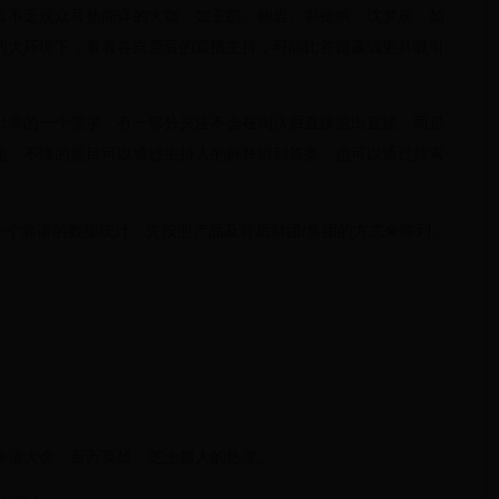
官不乏观众耳熟能详的大咖，如王凯、柳岩、郭德纲、沈梦辰，如
的大环境下，看看各自爱豆的直播主持，可能比答题赢钱更具吸引
出来的一个需求，有一部分关注不会在淘汰后直接退出直播，而是
题，不懂的题目可以通过主持人的解释得到答案，也可以通过搜索
没有一个靠谱的数据统计，先按照产品及背后财团/集团的方式来陈列。
看到冲顶大会、百万英雄、芝士超人的热度。