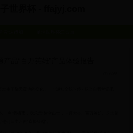
杯 - ffajyj.com
哥斯达黎加
足球世界杯怎么画
答题产品“百万英雄”产品体验报告
9299
节发生了翻天覆地的变化，一个通知全线叫停~ 权当自我笔记吧
校长一声“我撒币，我乐意”横空出世，冲顶大会、百万英雄、芝士超
他们归类叫做“直播答题”。