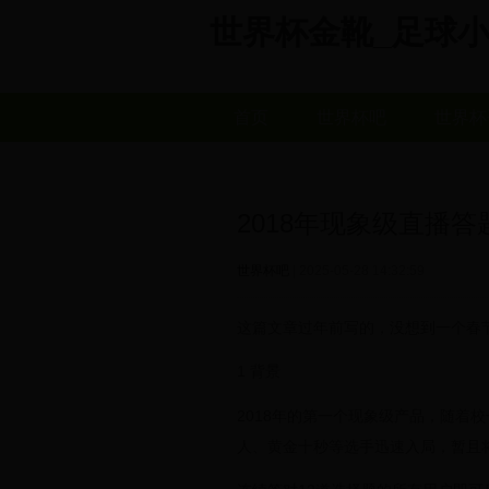
世界杯金靴_足球小子世界
首页
世界杯吧
世界杯
2018年现象级直播
世界杯吧
| 2025-05-28 14:32:59
这篇文章过年前写的，没想到一个春
1 背景
2018年的第一个现象级产品，随着
人、黄金十秒等选手迅速入局，暂且将