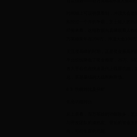
百度指数——百万英雄&冲顶大会&芝
时间轴上可以明显看到，冲顶大会是
前经过一个月的争霸，芝士超人的热
经验来看，这组数据与直播观看人数
万英雄常年在200万，冲顶大会100
关注度高峰的时期，正是奖金最高的
平台纷纷降低了奖金额度，25万、5
各大平台也在快速迭代上线新功能，
息，答题赢钱的大战刚刚开场。
6.3. 功能对比及分析
竞品功能对比
从上表看，百万英雄的功能较多，芝
与开发团队的成熟度、背后的资金支
向，可衍生新的功能。